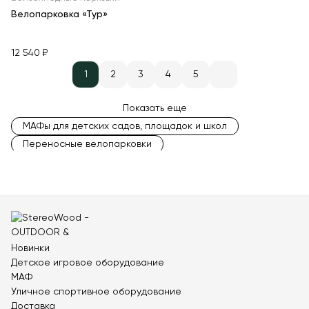
Велопарковка «Тур»
12 540 ₽
1
2
3
4
5
Показать еще
МАФы для детских садов, площадок и школ
Переносные велопарковки
Велопарковки полукруглые
Парковки для колясок
Навесы для велосипедов
Парковки для самокатов с навесом
Велопарковки прямые
Велопарковки на 15 мест
Массовые велопарковки
Велопарковки на 12 мест
Новинки
Велопарковки на 8 мест
Велопарковки на 6 мест
Детское игровое оборудование
Велопарковки на 4 места
МАФ
Велопарковки на 1 место
Велопарковки на 10 мест
Уличное спортивное оборудование
Велопарковки круглые
Велопарковки на 2 места
Доставка