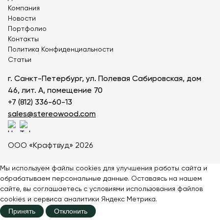
Компания
Велопарковки на 7 мест
Велопарковки на 3 места
Новости
Модульные велопарковки
Велопарковки на 5 мест
Портфолио
Современные велопарковки
Контакты
Велопарковки крытые
Политика Конфиденциальности
Статьи
Парковки для электросамокатов
Парковки для самокатов
г. Санкт-Петербург, ул. Полевая Сабировская, дом
Велопарковки из нержавеющей стали
46, лит. А, помещение 70
+7 (812) 336-60-13
sales@stereowood.com
ООО «Крафтвуд» 2026
Мы используем файлы cookies для улучшения работы сайта и
обрабатываем персональные данные. Оставаясь на нашем
сайте, вы соглашаетесь с
условиями
использования файлов
cookies и сервиса аналитики Яндекс Метрика.
Принять
Отклонить