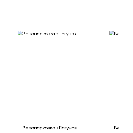
Велопарковка «Лагуна»
Велопар