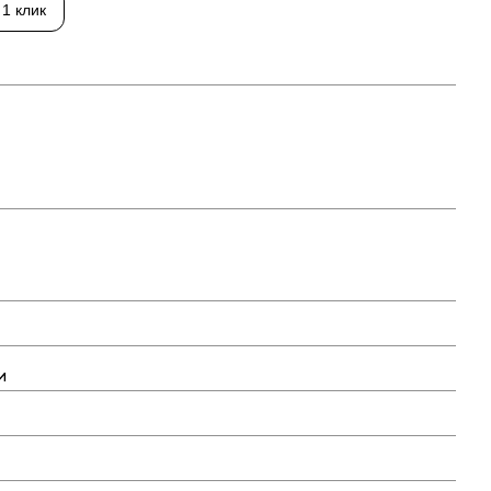
 1 клик
ь все товары
и