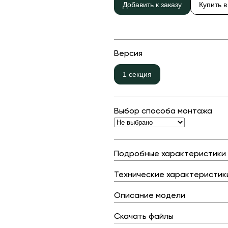
Детские карусели
Стенды и указатели
Добавить к заказу
Купить в
Качалки на пружине
Умный город
Показат
Игровые домики
Оборудование для выгула и
дрессировки собак
Версия
Канатные дороги
Песочницы
1 секция
Показать все товары
Игровые элементы
Теневые навесы для детских садов
Выбор способа монтажа
Встраиваемые уличные батуты
Подробные характеристики
Показать все товары
Технические характеристик
Описание модели
Скачать файлы