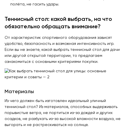
Теннисные столы
полёта, не гасить удары.
Футбольные ворота
Теннисный стол: какой выбрать, на что
Мобильные и стационарные трибуны
обязательно обращать внимание?
Показать все товары
От характеристик спортивного оборудования зависят
удобство, безопасность и возможная интенсивность игр.
О компании
▼
Если вы не знаете, какой выбрать теннисный стол для дачи
или другой открытой территории, то предлагаем
Партнёрам
▼
ознакомиться с основными критериями покупки.
Новости
Портфолио
Материалы
Контакты
Из чего должен быть изготовлен идеальный уличный
теннисный стол? Из материалов, способных выдерживать
Статьи
порывистые ветра, не портиться из-за дождей и других
осадков, не разбухать из-за высокой влажности воздуха, не
Личный кабинет
выгорать и не растрескиваться на солнце.