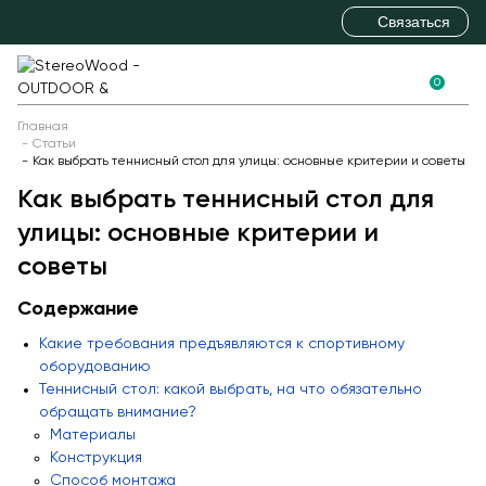
Связаться
0
+7 (495) 646-09-69
+7 (812) 336-60-13
Новинки
Главная
Статьи
+7 (863) 308-88-01
Детское игровое оборудование
Как выбрать теннисный стол для улицы: основные критерии и советы
sales@stereowood.com
Как выбрать теннисный стол для
Детские игровые комплексы
улицы: основные критерии и
Детские научные площадки
советы
Детские горки
Содержание
Игры с водой и песком
Полосы препятствий
Какие требования предъявляются к спортивному
оборудованию
Пространственные сетки
Теннисный стол: какой выбрать, на что обязательно
Балансиры
обращать внимание?
Материалы
Качели
Конструкция
Детские карусели
Способ монтажа