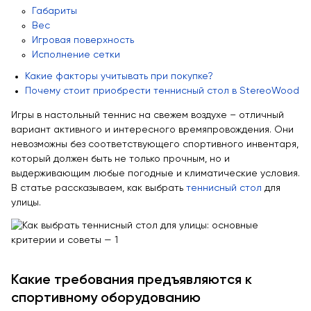
Габариты
Качалки на пружине
Вес
Игровые домики
Игровая поверхность
Исполнение сетки
Канатные дороги
Какие факторы учитывать при покупке?
Песочницы
Почему стоит приобрести теннисный стол в StereoWood
Игровые элементы
Игры в настольный теннис на свежем воздухе – отличный
Теневые навесы для детских садов
вариант активного и интересного времяпровождения. Они
невозможны без соответствующего спортивного инвентаря,
Встраиваемые уличные батуты
который должен быть не только прочным, но и
Показать все товары
выдерживающим любые погодные и климатические условия.
В статье рассказываем, как выбрать
теннисный стол
для
МАФ
улицы.
Скамейки
Уличные урны
Велопарковки
Какие требования предъявляются к
Парковые качели
спортивному оборудованию