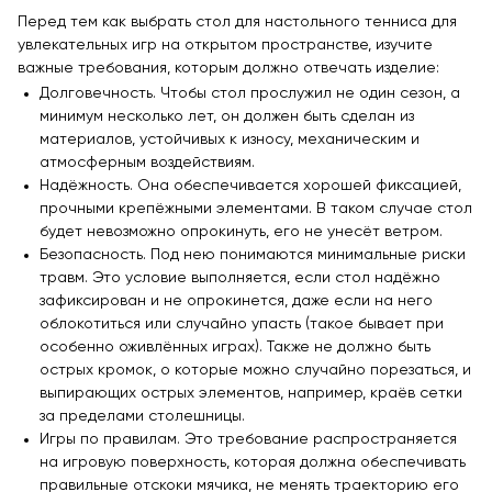
Контейнерные площадки для ТБО
Перед тем как выбрать стол для настольного тенниса для
Навесы и беседки
увлекательных игр на открытом пространстве, изучите
важные требования, которым должно отвечать изделие:
Перголы
Долговечность. Чтобы стол прослужил не один сезон, а
Лежаки и шезлонги
минимум несколько лет, он должен быть сделан из
Стенды и указатели
материалов, устойчивых к износу, механическим и
атмосферным воздействиям.
Умный город
Надёжность. Она обеспечивается хорошей фиксацией,
Оборудование для выгула и дрессировки собак
прочными крепёжными элементами. В таком случае стол
будет невозможно опрокинуть, его не унесёт ветром.
Показать все товары
Безопасность. Под нею понимаются минимальные риски
травм. Это условие выполняется, если стол надёжно
Уличное спортивное оборудование
зафиксирован и не опрокинется, даже если на него
облокотиться или случайно упасть (такое бывает при
Спортивные площадки в ЭКО-стиле
особенно оживлённых играх). Также не должно быть
Оборудование для воркаута
острых кромок, о которые можно случайно порезаться, и
выпирающих острых элементов, например, краёв сетки
Уличные тренажеры
за пределами столешницы.
Параворкаут
Игры по правилам. Это требование распространяется
на игровую поверхность, которая должна обеспечивать
УРБАНИКА спорт
правильные отскоки мячика, не менять траекторию его