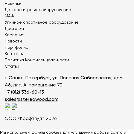
Новинки
Легкие урны
Переносные урны
Детское игровое оборудование
Урны цилиндрические
Серые урны
МАФ
Уличные урны с ведром
Раздельные урны
Уличное спортивное оборудование
Контейнеры для мусора 1100 литров
Доставка
Компания
Урны прямоугольные
Стальные урны
Новости
Урны с козырьком
Урны для собачьих экскрементов
Портфолио
Квадратные урны
Урны черные
Садовые урны
Контакты
Урны зеленые
Красивые урны
Политика Конфиденциальности
Статьи
Урны из нержавеющей стали
Урны круглые
Урны для парков и скверов
г. Санкт-Петербург, ул. Полевая Сабировская, дом
Уличные напольные пепельницы
Урны с крышкой
46, лит. А, помещение 70
Евроконтейнеры
Урны деревянные
+7 (812) 336-60-13
Контейнеры для мусора на колесах
sales@stereowood.com
Урны бетонные
Урны пепельницы
Урны металлические опрокидывающиеся
ООО «Крафтвуд» 2026
Урны металлические
Мы используем файлы cookies для улучшения работы сайта и